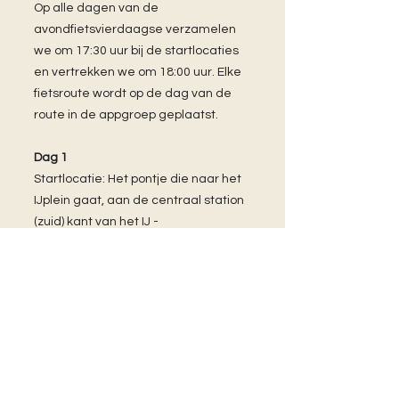
Op alle dagen van de
avondfietsvierdaagse verzamelen
we om 17:30 uur bij de startlocaties
en vertrekken we om 18:00 uur. Elke
fietsroute wordt op de dag van de
route in de appgroep geplaatst.
Dag 1
Startlocatie: Het pontje die naar het
IJplein gaat, aan de centraal station
(zuid) kant van het IJ -
HIV/AIDSmonument
-
https://maps.app.goo.gl/5ierBbht6R
nuudQf6
Eindlocatie: Cafe Restaurant Polder -
Science Park 201, 1098 XH
Amsterdam​
Dag 2